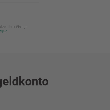
fzeit Ihrer Einlage
tgeld
.
geldkonto