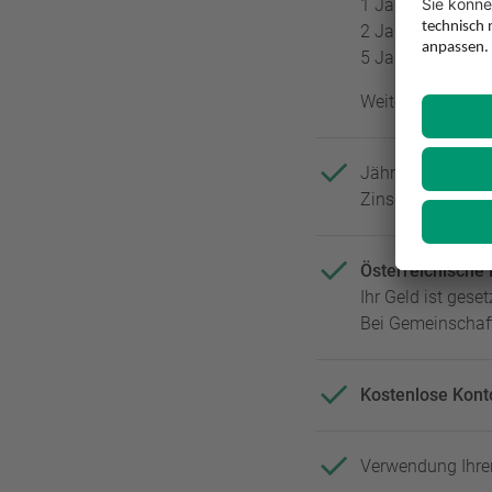
1 Jahr Laufzeit:
2 Jahre Laufzeit
5 Jahre Laufzeit
Weitere attrakti
Jährliche Zinsau
Zinseszinsen)
Österreichische
Ihr Geld ist gese
Bei Gemeinschaf
Kostenlose Kont
Verwendung Ihrer