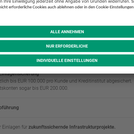
3,00 % fixe Zinsen p.a.
:
3,10 % fixe Zinsen p.a.
:
3,10 % fixe Zinsen p.a.
ve Angebote für Laufzeiten
von 6 Monaten bis 10 Jahren
finden S
szahlung oder Zinsgutschrift am Laufzeitende (inklusive kalkula
 Einlagensicherung
tzlich bis EUR 100.000 pro Kunde und Kreditinstitut abgesichert.
tskonten sogar bis EUR 200.000.
oführung
 Einlagen für
zukunftssichernde Infrastrukturprojekte.