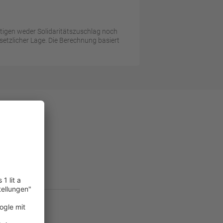
htigen weder Solidaritätszuschlag noch
setzlicher Lage. Die Berechnung basiert
lick