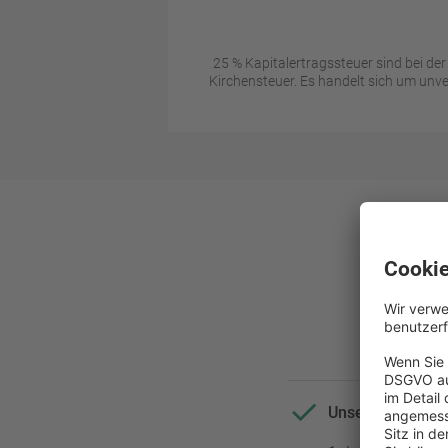
25 % Kapitalertragssteuer sind bei de
Kirchensteuer. Es handelt sich um unve
Ihr
Unsere Top Ange