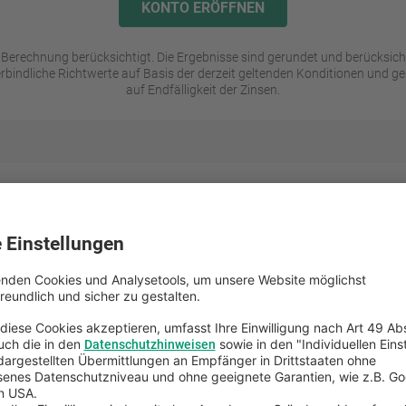
KONTO ERÖFFNEN
r Berechnung berücksichtigt. Die Ergebnisse sind gerundet und berücksic
rbindliche Richtwerte auf Basis der derzeit geltenden Konditionen und ge
auf Endfälligkeit der Zinsen.
e
Vorteile
auf einen B
bote ab 10.000 Euro*