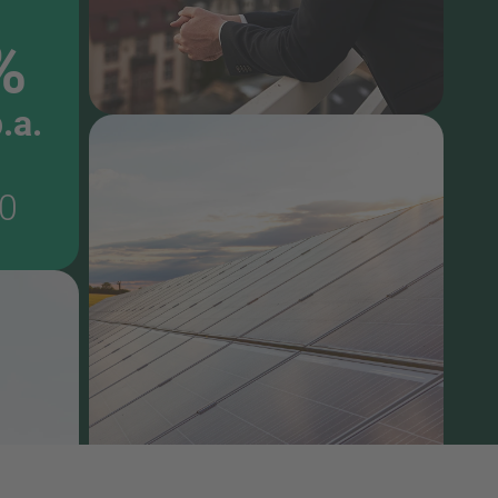
%
.a.
0