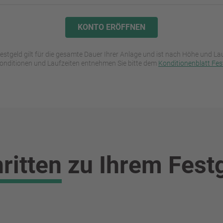
KONTO ERÖFFNEN
estgeld gilt für die gesamte Dauer Ihrer Anlage und ist nach Höhe und Lau
 Konditionen und Laufzeiten entnehmen Sie bitte dem
Konditionenblatt Fes
ritten
zu Ihrem Fest