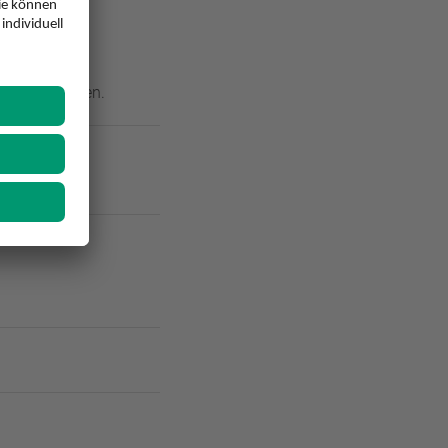
ie weiter unten.
torischer