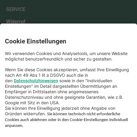
SERVICE
Widerruf
Kontakt
FAQ
Beschwerde
Hinweisgebung
Barrierefreiheit
Hoher Kontrast: