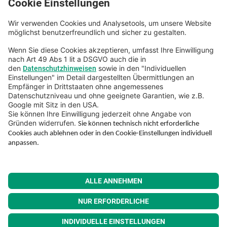
Beschwerde
Hinweisgebung
Barrierefreiheit
Hoher Kontrast:
© Kommunalkredit Austria AG 2026
Impressum
Datenschutz
FAQs
Rechtliche Hinweise
AGB & Dokumentenarchiv